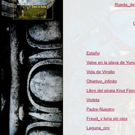
Rueda_de 
C
Estaño
Valse en la playa de Yun
Vida de Virgilio
Objetivo_infinito
Libro del pirata Knut Fjor
Violeta
Padre-Nuestro
Freud_y luna sin ojos
Laguna_oro