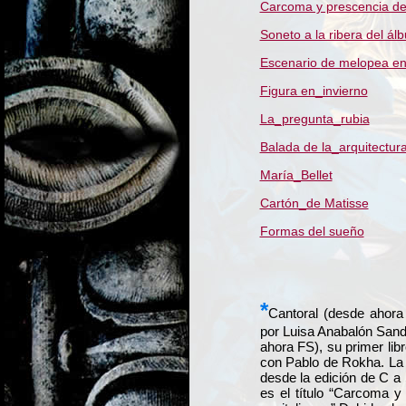
Carcoma y prescencia del
Soneto a la ribera del ál
Escenario
de melopea en
Figura en_invierno
La_pregunta_rubia
Balada de la_arquitectur
María_Bellet
Cartón_de Matisse
Formas del sueño
*
Cantoral (desde ahora 
por Luisa Anabalón Sande
ahora FS), su primer li
con Pablo de Rokha. La 
desde la edición de C a
es el título “Carcoma y