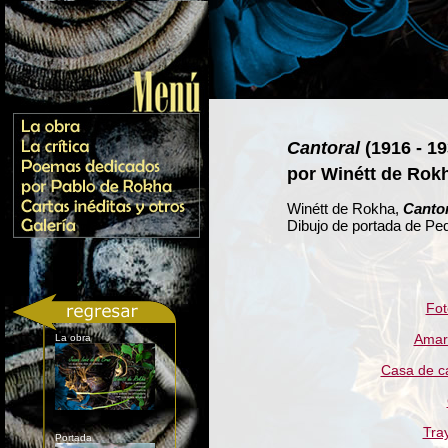
Cantoral
(1916 - 19
por Winétt de Rok
Winétt de Rokha,
Cantor
Dibujo de portada de Ped
Fot
Amari
La obra
Casa de c
Tra
Portada